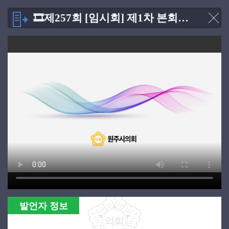
🎞제257회 [임시회] 제1차 본회의 [2025.04.16]
발언자 정보