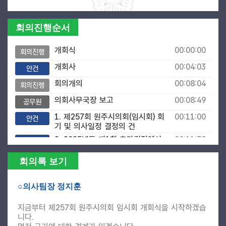
회의진행순서
개회식
00:00:00
회의진행
개회사
00:04:03
안건
회의개의
00:08:04
회의진행
의회사무국장 보고
00:08:49
공무원
1. 제257회 원주시의회(임시회) 회
00:11:00
안건
기 및 의사일정 결정의 건
2. 2025년도 제1회 추가경정예산
00:11:39
안건
안 및 추가경정 기금운용계획안 제
안설명
회의록 보기
행정국장 제안설명
00:12:20
공무원
○의사팀장 정지훈
3. 원주시의회 윤리특별위원회 위
00:20:23
안건
원 사임의 건
지금부터 제257회 원주시의회 임시회 개회식을 시작하겠습
4. 저출생 극복, 비혼출생아 지원
00:21:11
안건
니다.
제도화 건의안