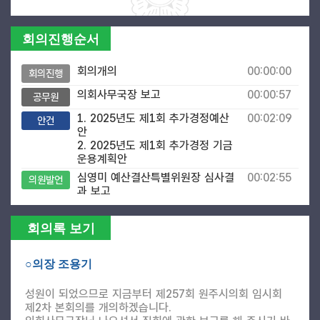
회의진행순서
회의개의
00:00:00
회의진행
의회사무국장 보고
00:00:57
공무원
1. 2025년도 제1회 추가경정예산
00:02:09
안건
안
2. 2025년도 제1회 추가경정 기금
운용계획안
심영미 예산결산특별위원장 심사결
00:02:55
의원발언
과 보고
3. 2025년도 행정사무감사 계획서
00:06:28
안건
승인의 건
회의록 보기
권아름 의회운영부위원장 보고
00:06:57
의원발언
○의장 조용기
문정환 행정복지위원장 보고
00:08:56
의원발언
김학배 산업경제위원장 보고
00:11:04
의원발언
성원이 되었으므로 지금부터 제257회 원주시의회 임시회
제2차 본회의를 개의하겠습니다.
안정민 문화도시위원장 보고
00:13:14
의원발언