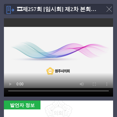
🎞제257회 [임시회] 제2차 본회의 [2025.04.30]
발언자 정보